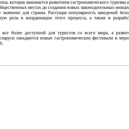
ппа, которая занимается развитием гастрономического туризма и
бщественных местах до создания новых законодательных инициа
ое значение для страны. Растущая популярность заведений бел
ю роль в координации этого процесса, а также в разрабо
ся все более доступной для туристов со всего мира, а разви
ларуси ожидаются новые гастрономические фестивали и мероп
й.