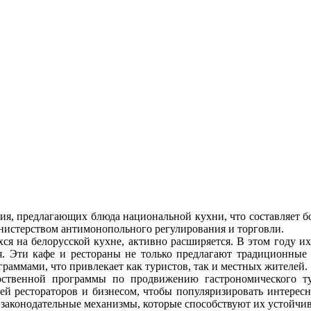
ия, предлагающих блюда национальной кухни, что составляет бол
истерством антимонопольного регулирования и торговли.
ся на белорусской кухне, активно расширяется. В этом году их 
ия. Эти кафе и рестораны не только предлагают традиционные
аммами, что привлекает как туристов, так и местных жителей.
арственной программы по продвижению гастрономического 
ей рестораторов и бизнесом, чтобы популяризировать интересн
ь законодательные механизмы, которые способствуют их устойчив