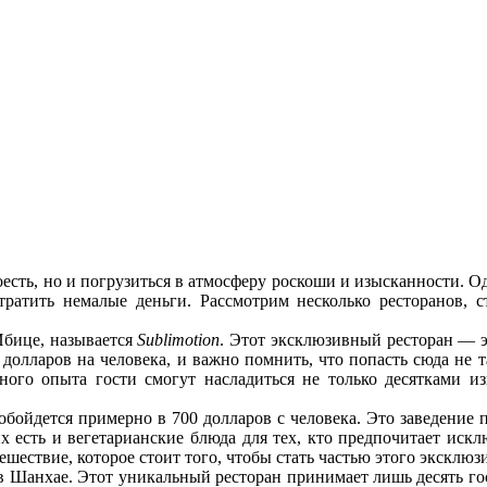
оесть, но и погрузиться в атмосферу роскоши и изысканности. 
ратить немалые деньги. Рассмотрим несколько ресторанов, 
Ибице, называется
Sublimotion
. Этот эксклюзивный ресторан — э
долларов на человека, и важно помнить, что попасть сюда не так
ного опыта гости смогут насладиться не только десятками и
 обойдется примерно в 700 долларов с человека. Это заведение
х есть и вегетарианские блюда для тех, кто предпочитает иск
ешествие, которое стоит того, чтобы стать частью этого эксклюз
 Шанхае. Этот уникальный ресторан принимает лишь десять госте