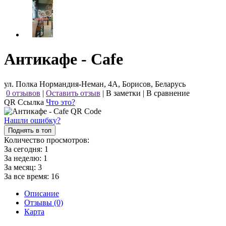
Антикафе - Cafe
ул. Полка Нормандия-Неман, 4А, Борисов, Беларусь
0 отзывов
|
Оставить отзыв
|
В заметки
|
В сравнение
QR Ссылка
Что это?
Нашли ошибку?
Поднять в топ
Количество просмотров:
За сегодня:
1
За неделю:
1
За месяц:
3
За все время:
16
Описание
Отзывы (0)
Карта