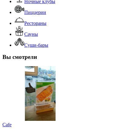
Ночные клубы
Пиццерии
Рестораны
Сауны
Суши-бары
Вы смотрели
Cafe