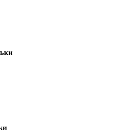
ньки
ки