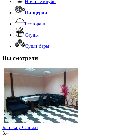
Ночные клубы
Пиццерии
Рестораны
Сауны
Суши-бары
Вы смотрели
Банька у Саньки
3.4