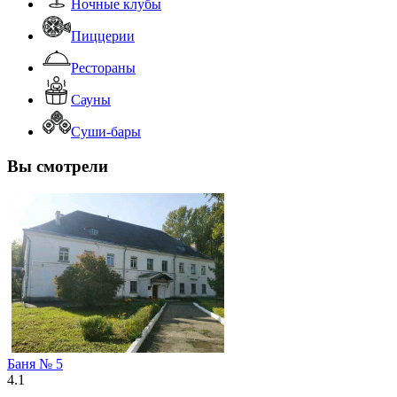
Ночные клубы
Пиццерии
Рестораны
Сауны
Суши-бары
Вы смотрели
Баня № 5
4.1