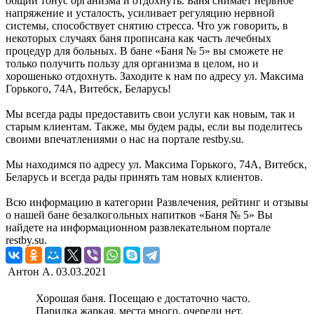
общий тонус организма и отдохнуть. Баня снимает нервное
напряжение и усталость, усиливает регуляцию нервной
системы, способствует снятию стресса. Что уж говорить, в
некоторых случаях баня прописана как часть лечебных
процедур для больных. В бане «Баня № 5» вы сможете не
только получить пользу для организма в целом, но и
хорошенько отдохнуть. Заходите к нам по адресу ул. Максима
Горького, 74А, Витебск, Беларусь!
Мы всегда рады предоставить свои услуги как новым, так и
старым клиентам. Также, мы будем рады, если вы поделитесь
своими впечатлениями о нас на портале restby.su.
Мы находимся по адресу ул. Максима Горького, 74А, Витебск,
Беларусь и всегда рады принять там новых клиентов.
Всю информацию в категории Развлечения, рейтинг и отзывы
о нашей бане безалкогольных напитков «Баня № 5» Вы
найдете на информационном развлекательном портале
restby.su.
Антон А.
03.03.2021
Хорошая баня. Посещаю е достаточно часто.
Парилка жаркая, места много, очереди нет.