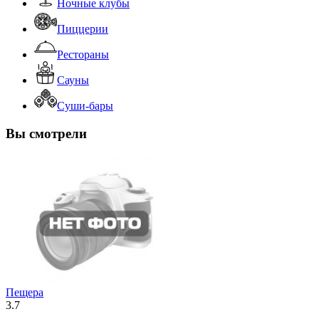
Ночные клубы
Пиццерии
Рестораны
Сауны
Суши-бары
Вы смотрели
Пещера
3.7