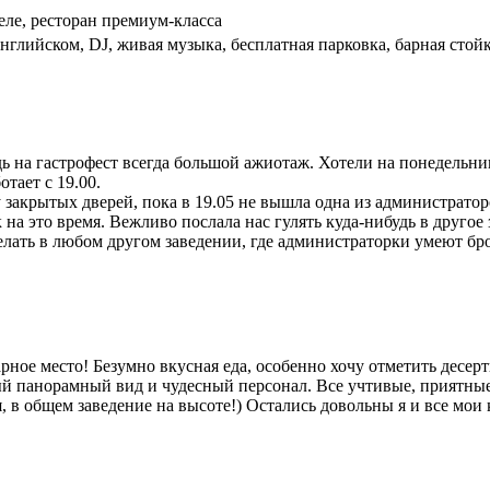
теле, ресторан премиум-класса
нглийском, DJ, живая музыка, бесплатная парковка, барная стойк
ь на гастрофест всегда большой ажиотаж. Хотели на понедельни
отает с 19.00.
у закрытых дверей, пока в 19.05 не вышла одна из администрато
на это время. Вежливо послала нас гулять куда-нибудь в другое 
сделать в любом другом заведении, где администраторки умеют бр
ое место! Безумно вкусная еда, особенно хочу отметить десерты
ый панорамный вид и чудесный персонал. Все учтивые, приятные 
 в общем заведение на высоте!) Остались довольны я и все мои 