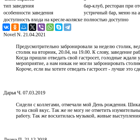
тип заведения
бар-клуб, ресторан при о
особенности заведения
устричный бар, меню на а
доступность входа на кресле-коляске
полностью доступно
Novel N.
21.04.2021
Предусмотрительно забронировали за неделю столик, вед
столик на вторник, 20.04, на 19.00. К слову, заведение раб
Когда пришли отведать свой гастросет, голодные ждали 
мероприятие, а нам никак не могли забронировать столик 
Короче, если вы хотите отведать гастросет - лучше это 
Дарья Ч.
07.03.2019
Сидели с коллегами, отмечали мой День рождения. Шикарн
то на свой вкус. Так же не могу не отметить изумительн
работу. Так же восхитилась музыкой, живые выступления,
Диана П.
21.12.2018