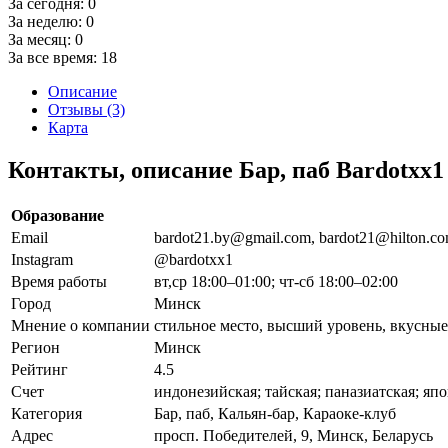
За сегодня:
0
За неделю:
0
За месяц:
0
За все время:
18
Описание
Отзывы (3)
Карта
Контакты, описание Бар, паб Bardotxx1
Образование
Email
bardot21.by@gmail.com, bardot21@hilton.c
Instagram
@bardotxx1
Время работы
вт,ср 18:00–01:00; чт-сб 18:00–02:00
Город
Минск
Мнение о компании
стильное место, высший уровень, вкусные 
Регион
Минск
Рейтинг
4.5
Счет
индонезийская; тайская; паназиатская; япо
Категория
Бар, паб, Кальян-бар, Караоке-клуб
Адрес
просп. Победителей, 9, Минск, Беларусь