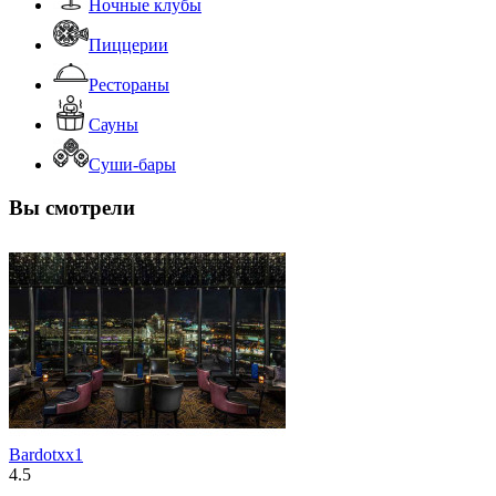
Ночные клубы
Пиццерии
Рестораны
Сауны
Суши-бары
Вы смотрели
Bardotxx1
4.5