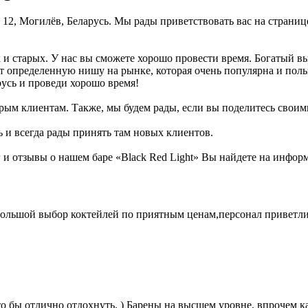
, 12, Могилёв, Беларусь. Мы рады приветствовать вас на страниц
ак и старых. У нас вы сможете хорошо провести время. Богатый в
т определенную нишу на рынке, которая очень популярна и поль
русь и проведи хорошо время!
рым клиентам. Также, мы будем рады, если вы поделитесь своими 
 и всегда рады принять там новых клиентов.
 отзывы о нашем баре «Black Red Light» Вы найдете на информа
,большой выбор коктейлей по приятным ценам,персонал приветли
о бы отлично отдохнуть. ) Барены на высшем уровне, впрочем к