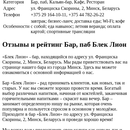
Категория
Бар, паб, Кальян-бар, Кафе, Ресторан
Адрес
ул. Франциска Скорины, 2, Минск, Беларусь
Телефон
+375 29 164-10-11, +375 44 782-26-22
завтрак; бизнес-ланч; доставка еды; Wi-Fi; кофе
Особенности
с собой; еда навынос; летняя веранда; оплата
картой; спортивные трансляции
Отзывы и рейтинг Бар, паб Блек Лион
«Блек Лион» - бар, находящийся по адресу ул. Франциска
Скорины, 2, Минск, Беларусь. Мы рады приветствовать вас на
странице нашего бара из города Минск. Здесь вы можете
ознакомиться с основной информацией о нас.
Бар «Блек Лион» - рад принимать клиентов, как новых, так и
старых. У нас вы сможете хорошо провести время. Богатый
выбор различных напитков, начиная от коктейлей, заканчивая
горячительными напитками – скрасит ваш вечер. Бар –
занимает определенную нишу на рынке, которая очень
популярна и пользуется спросом в основном у молодёжи.
Приходите в бар «Блек Лион» по адресу ул. Франциска
Скорины, 2, Минск, Беларусь и проведи хорошо время!
Мы всегда рады предоставить свои услуги как новым, так и