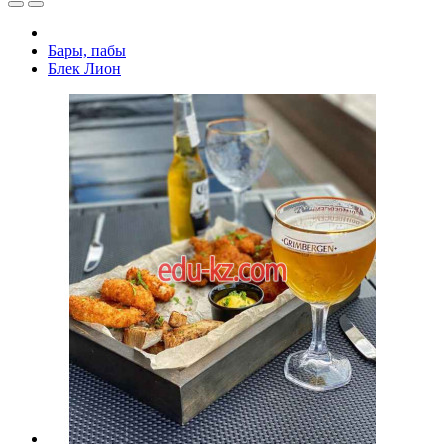
Бары, пабы
Блек Лион