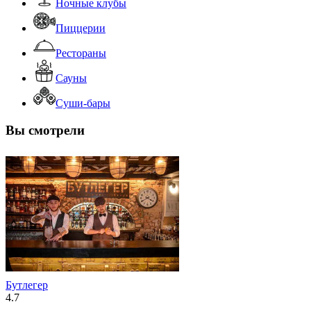
Ночные клубы
Пиццерии
Рестораны
Сауны
Суши-бары
Вы смотрели
Бутлегер
4.7