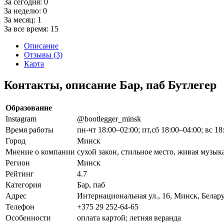
За сегодня:
0
За неделю:
0
За месяц:
1
За все время:
15
Описание
Отзывы (3)
Карта
Контакты, описание Бар, паб Бутлегер
Образование
Instagram
@bootlegger_minsk
Время работы
пн-чт 18:00–02:00; пт,сб 18:00–04:00; вс 18
Город
Минск
Мнение о компании
сухой закон, стильное место, живая музы
Регион
Минск
Рейтинг
4.7
Категория
Бар, паб
Адрес
Интернациональная ул., 16, Минск, Белар
Телефон
+375 29 252-64-65
Особенности
оплата картой; летняя веранда