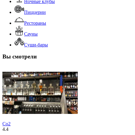
Ночные клубы
Пиццерии
Рестораны
Сауны
Суши-бары
Вы смотрели
Co2
4.4