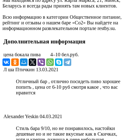
Мы находимся по адресу ул. Карла Маркса, 21, Минск,
Беларусь и всегда рады принять там новых клиентов.
Всю информацию в категории Общественное питание,
рейтинг и отзывы о нашем баре «Co2» Вы найдете на
информационном развлекательном портале restby.su.
Дополнительная информация
цена бокала пива
4–10 бел.руб.
Л ша Птичкин
13.03.2021
Отличный бар , отлично посидеть пиво хорошее
попить , цена от 6-10 руб смотря какое , что вас
нравится
Alexander Yeskin
04.03.2021
Стиль бара 9/10, но не понравилось, настойки
дешевые но и не такие вкусные как в Скичках,
хотя и крепче, разница в цене небольшая.