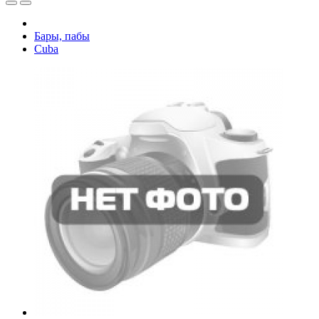
Бары, пабы
Cuba