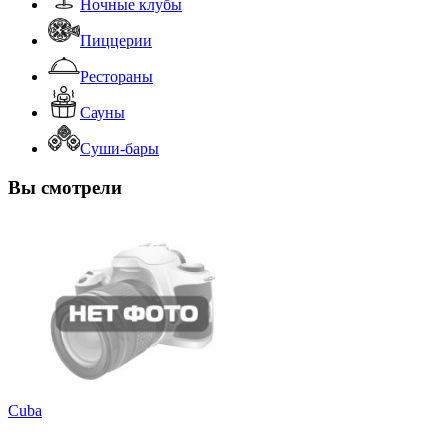
Ночные клубы
Пиццерии
Рестораны
Сауны
Суши-бары
Вы смотрели
Cuba