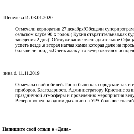
Шепелева И.
03.01.2020
Отмечали корпоратив 27 декабря!Обещали суперпрограмму
сельском клубе 90-х годов!( Кухня отвратительная,как б
заведения 2 дня)! Обслуживание очень длительное.Офица
успеть везде ,а вторая наглая хамка,которая даже на прос
больше не пойд м.Очень жаль ,что вечер оказался испорч
зина б.
11.11.2019
Отмечала свой юбилей. Гости были как городские так и 
приборов. Благодарность Администратору Кристине за в
праздничной атмосферы и проведению мероприятия ведущ
Вечер прошел на одном дыхании на УРА большое спасибо
Напишите свой отзыв о «Дана»