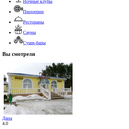
Ночные клубы
Пиццерии
Рестораны
Сауны
Суши-бары
Вы смотрели
Дана
4.0