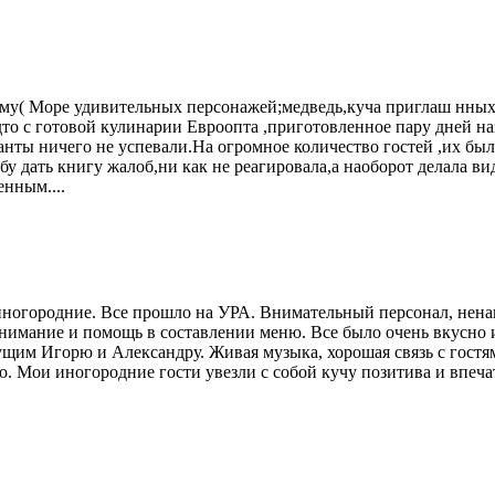
( Море удивительных персонажей;медведь,куча приглаш нных арт
удто с готовой кулинарии Евроопта ,приготовленное пару дней н
нты ничего не успевали.На огромное количество гостей ,их было
ьбу дать книгу жалоб,ни как не реагировала,а наоборот делала ви
енным....
иногородние. Все прошло на УРА. Внимательный персонал, ненав
нимание и помощь в составлении меню. Все было очень вкусно и
им Игорю и Александру. Живая музыка, хорошая связь с гостям
. Мои иногородние гости увезли с собой кучу позитива и впеча