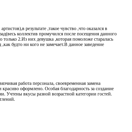
истов),в результате ,такое чувство ,что оказался в
азад(весь коллектив промучился после посещения данного
 только 2.Из них девушка ,которая помоложе старалась
д ,как будто ни кого не замечает.В данное заведение
язчивая работа персонала, своевременная замена
 красиво оформлено. Особая благодарность за создание
и. Учтены вкусы разной возрастной категории гостей.
тлений.