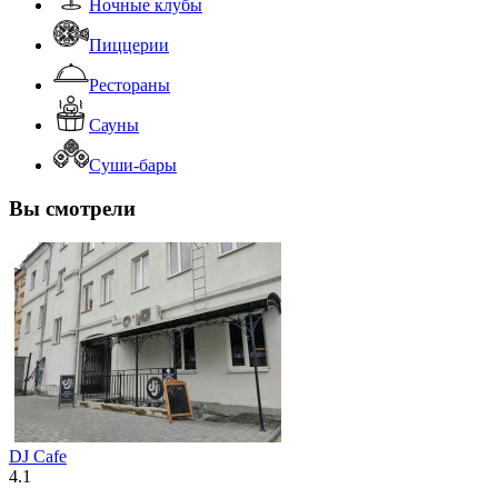
Ночные клубы
Пиццерии
Рестораны
Сауны
Суши-бары
Вы смотрели
DJ Cafe
4.1