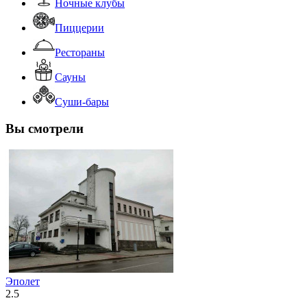
Ночные клубы
Пиццерии
Рестораны
Сауны
Суши-бары
Вы смотрели
Эполет
2.5