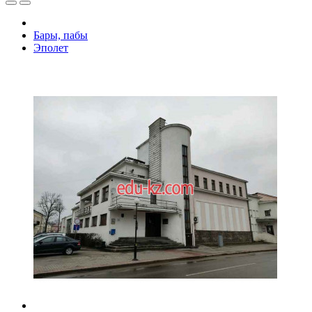
Бары, пабы
Эполет