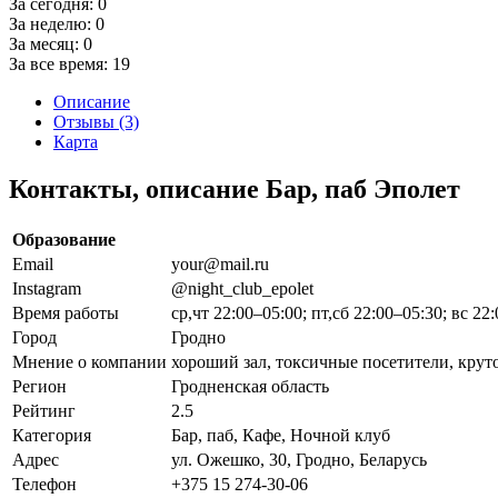
За сегодня:
0
За неделю:
0
За месяц:
0
За все время:
19
Описание
Отзывы (3)
Карта
Контакты, описание Бар, паб Эполет
Образование
Email
your@mail.ru
Instagram
@night_club_epolet
Время работы
ср,чт 22:00–05:00; пт,сб 22:00–05:30; вс 22
Город
Гродно
Мнение о компании
хороший зал, токсичные посетители, круто
Регион
Гродненская область
Рейтинг
2.5
Категория
Бар, паб, Кафе, Ночной клуб
Адрес
ул. Ожешко, 30, Гродно, Беларусь
Телефон
+375 15 274-30-06