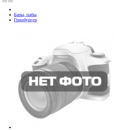
Бары, пабы
Гринбургер