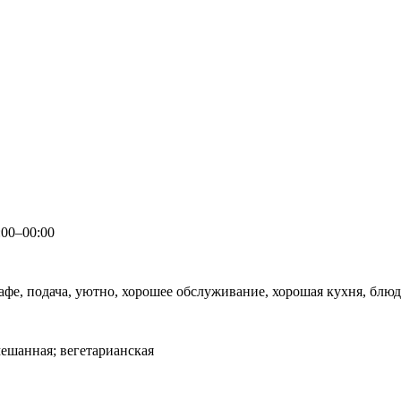
:00–00:00
фе, подача, уютно, хорошее обслуживание, хорошая кухня, блюдо
мешанная; вегетарианская