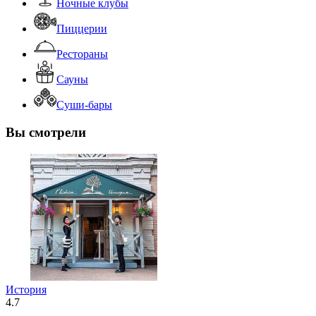
Ночные клубы
Пиццерии
Рестораны
Сауны
Суши-бары
Вы смотрели
История
4.7