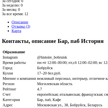
За сегодня:
0
За неделю:
0
За месяц:
0
За все время:
12
Описание
Отзывы (3)
Карта
Контакты, описание Бар, паб История
Образование
Instagram
@histoire_bobruisk
Время работы
пн-чт 12:00–00:00; пт,сб 12:00–02:00; вс 12
Город
Бобруйск
Кухня
17–20 бел.руб.
Мнение о компании
вежливый персонал, интерьер, отличное ка
Регион
Могилевская область
Рейтинг
4.7
Счет
европейская; итальянская; французская; с
Категория
Бар, паб, Кафе
Адрес
Московская ул., 38, Бобруйск, Беларусь