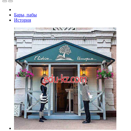
Бары, пабы
История