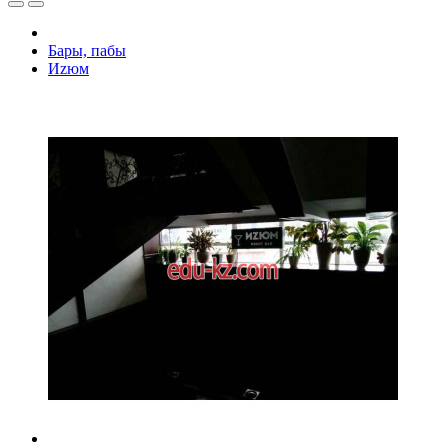
Бары, пабы
Иzюм