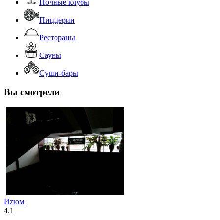
Ночные клубы
Пиццерии
Рестораны
Сауны
Суши-бары
Вы смотрели
Иzюм
4.1