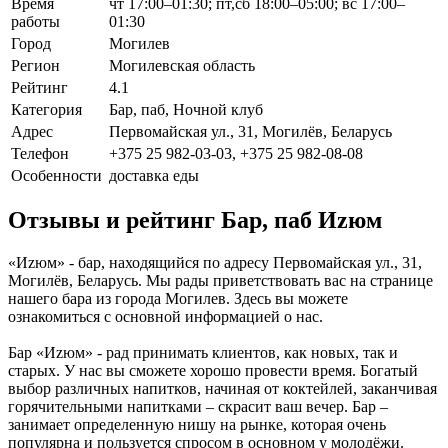
Время
чт 17:00–01:30; пт,сб 18:00–05:00; вс 17:00–
работы
01:30
Город
Могилев
Регион
Могилевская область
Рейтинг
4.1
Категория
Бар, паб, Ночной клуб
Адрес
Первомайская ул., 31, Могилёв, Беларусь
Телефон
+375 25 982-03-03, +375 25 982-08-08
Особенности
доставка еды
Отзывы и рейтинг Бар, паб Иzюм
«Иzюм» - бар, находящийся по адресу Первомайская ул., 31,
Могилёв, Беларусь. Мы рады приветствовать вас на странице
нашего бара из города Могилев. Здесь вы можете
ознакомиться с основной информацией о нас.
Бар «Иzюм» - рад принимать клиентов, как новых, так и
старых. У нас вы сможете хорошо провести время. Богатый
выбор различных напитков, начиная от коктейлей, заканчивая
горячительными напитками – скрасит ваш вечер. Бар –
занимает определенную нишу на рынке, которая очень
популярна и пользуется спросом в основном у молодёжи.