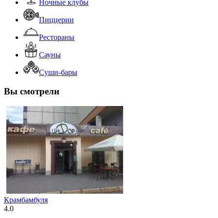
Ночные клубы
Пиццерии
Рестораны
Сауны
Суши-бары
Вы смотрели
Крамбамбуля
4.0