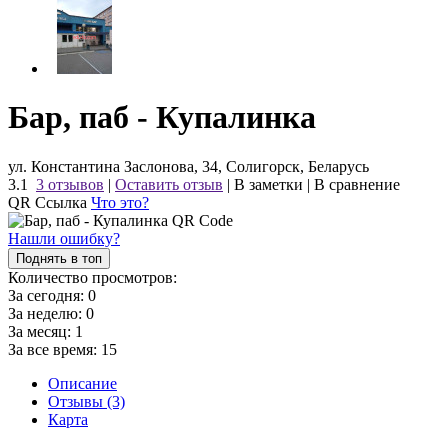
Бар, паб - Купалинка
ул. Константина Заслонова, 34, Солигорск, Беларусь
3.1
3 отзывов
|
Оставить отзыв
|
В заметки
|
В сравнение
QR Ссылка
Что это?
Нашли ошибку?
Поднять в топ
Количество просмотров:
За сегодня:
0
За неделю:
0
За месяц:
1
За все время:
15
Описание
Отзывы (3)
Карта