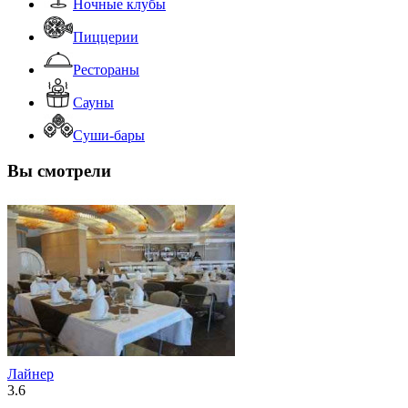
Ночные клубы
Пиццерии
Рестораны
Сауны
Суши-бары
Вы смотрели
Лайнер
3.6