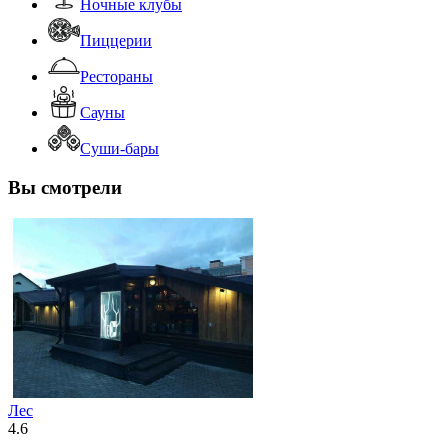
Ночные клубы
Пиццерии
Рестораны
Сауны
Суши-бары
Вы смотрели
Лес
4.6