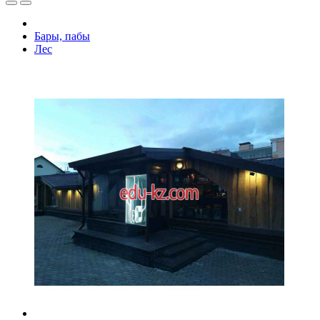
Бары, пабы
Лес