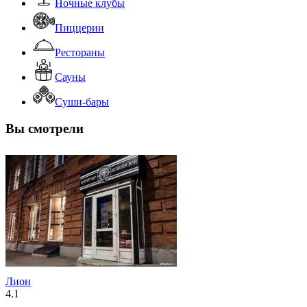
Ночные клубы
Пиццерии
Рестораны
Сауны
Суши-бары
Вы смотрели
Лион
4.1