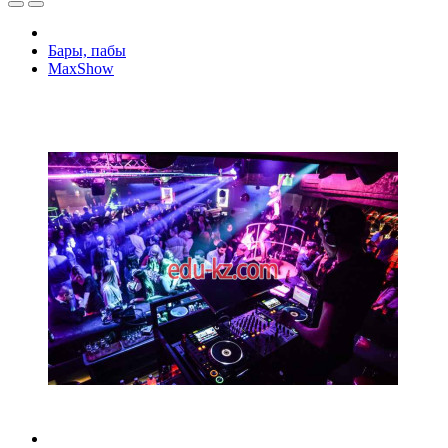
Бары, пабы
MaxShow