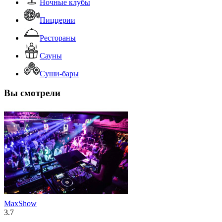
Ночные клубы
Пиццерии
Рестораны
Сауны
Суши-бары
Вы смотрели
MaxShow
3.7