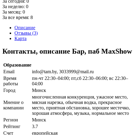
За сегодня:
0
За неделю:
0
За месяц:
0
За все время:
8
Описание
Отзывы (3)
Карта
Контакты, описание Бар, паб MaxShow
Образование
Email
info@tam.by, 3033999@mail.ru
Время
пн-чт 22:30–04:00; пт,сб 22:30–06:00; вс 22:30–
работы
04:00
Город
Минск
многочисленная конкуренция, ужасное место,
Мнение о
мясная нарезка, обычная водка, прекрасное
компании
место, приятная обстановка, хорошее местечко,
хорошая атмосфера, музыка, нормальное место
Регион
Минск
Рейтинг
3.7
Счет
европейская