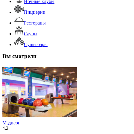
Ночные клубы
Пиццерии
Рестораны
Сауны
Суши-бары
Вы смотрели
Мэдисон
4.2