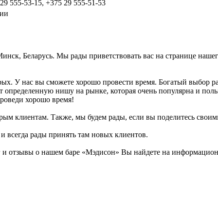
 29 555-53-15, +375 29 555-51-53
ции
 Минск, Беларусь. Мы рады приветствовать вас на странице нашег
арых. У нас вы сможете хорошо провести время. Богатый выбор р
т определенную нишу на рынке, которая очень популярна и поль
проведи хорошо время!
рым клиентам. Также, мы будем рады, если вы поделитесь своими 
 и всегда рады принять там новых клиентов.
и отзывы о нашем баре «Мэдисон» Вы найдете на информационно