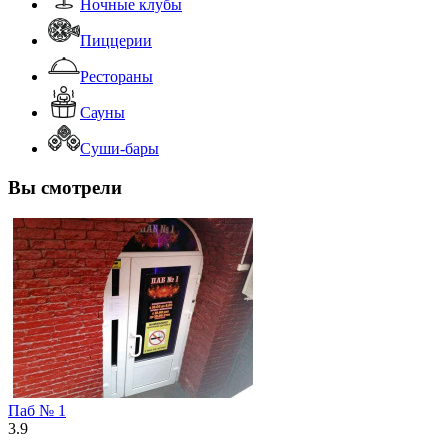
Ночные клубы
Пиццерии
Рестораны
Сауны
Суши-бары
Вы смотрели
Паб № 1
3.9