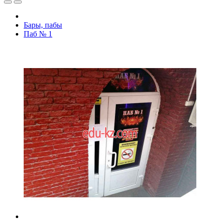
Бары, пабы
Паб № 1