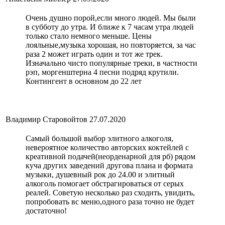
Очень душно порой,если много людей. Мы были
в субботу до утра. И ближе к 7 часам утра людей
только стало немного меньше. Цены
лояльные,музыка хорошая, но повторяется, за час
раза 2 может играть один и тот же трек.
Изначально чисто популярные треки, в частности
рэп, моргенштерна 4 песни подряд крутили.
Контингент в основном до 22 лет
Владимир Старовойтов
27.07.2020
Самый большой выбор элитного алкоголя,
невероятное количество авторских коктейлей с
креативной подачей(неорденарной для рб) рядом
куча других заведений другова плана и формата
музыки, душевный рок до 24.00 и элитный
алкоголь помогает обстрагироваться от серых
реалей. Советую несколько раз сходить, увидить,
попробовать вс меню,одного раза точно не будет
достаточно!