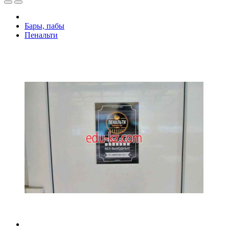
Бары, пабы
Пенальти