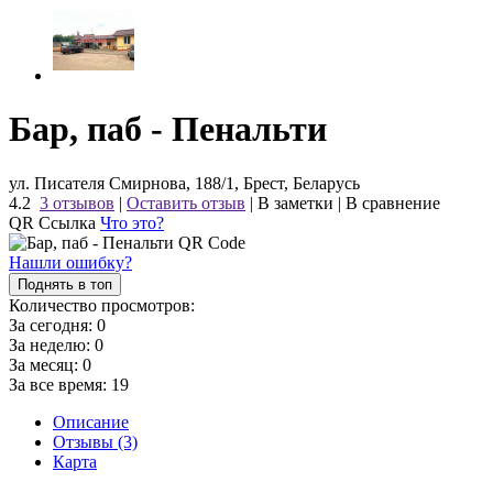
Бар, паб - Пенальти
ул. Писателя Смирнова, 188/1, Брест, Беларусь
4.2
3 отзывов
|
Оставить отзыв
|
В заметки
|
В сравнение
QR Ссылка
Что это?
Нашли ошибку?
Поднять в топ
Количество просмотров:
За сегодня:
0
За неделю:
0
За месяц:
0
За все время:
19
Описание
Отзывы (3)
Карта