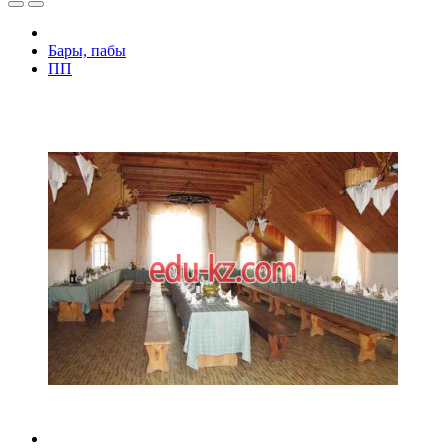
Бары, пабы
ПП