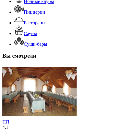
Ночные клубы
Пиццерии
Рестораны
Сауны
Суши-бары
Вы смотрели
ПП
4.1