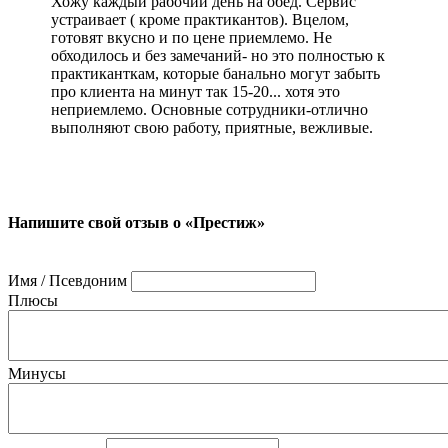
Хожу каждый рабочий день на обед. Сервис
устраивает ( кроме практикантов). Вцелом,
готовят вкусно и по цене приемлемо. Не
обходилось и без замечаний- но это полностью к
практиканткам, которые банально могут забыть
про клиента на минут так 15-20... хотя это
неприемлемо. Основные сотрудники-отлично
выполняют свою работу, приятные, вежливые.
Напишите свой отзыв о «Престиж»
Имя / Псевдоним
Плюсы
Минусы