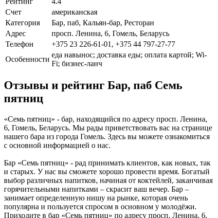
Рейтинг
4.4
Счет
американская
Категория
Бар, паб, Кальян-бар, Ресторан
Адрес
просп. Ленина, 6, Гомель, Беларусь
Телефон
+375 23 226-61-01, +375 44 797-27-77
еда навынос; доставка еды; оплата картой; Wi-
Особенности
Fi; бизнес-ланч
Отзывы и рейтинг Бар, паб Семь
пятниц
«Семь пятниц» - бар, находящийся по адресу просп. Ленина,
6, Гомель, Беларусь. Мы рады приветствовать вас на странице
нашего бара из города Гомель. Здесь вы можете ознакомиться
с основной информацией о нас.
Бар «Семь пятниц» - рад принимать клиентов, как новых, так
и старых. У нас вы сможете хорошо провести время. Богатый
выбор различных напитков, начиная от коктейлей, заканчивая
горячительными напитками – скрасит ваш вечер. Бар –
занимает определенную нишу на рынке, которая очень
популярна и пользуется спросом в основном у молодёжи.
Приходите в бар «Семь пятниц» по адресу просп. Ленина, 6,