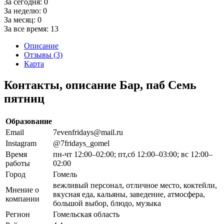
За сегодня:
0
За неделю:
0
За месяц:
0
За все время:
13
Описание
Отзывы (3)
Карта
Контакты, описание Бар, паб Семь
пятниц
Образование
Email
7evenfridays@mail.ru
Instagram
@7fridays_gomel
Время
пн-чт 12:00–02:00; пт,сб 12:00–03:00; вс 12:00–
работы
02:00
Город
Гомель
вежливый персонал, отличное место, коктейли,
Мнение о
вкусная еда, кальяны, заведение, атмосфера,
компании
большой выбор, блюдо, музыка
Регион
Гомельская область