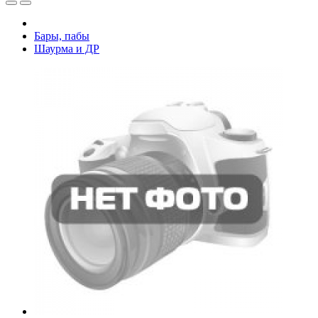
Бары, пабы
Шаурма и ДР