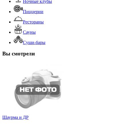
Ночные клубы
Пиццерии
Рестораны
Сауны
Суши-бары
Вы смотрели
Шаурма и ДР