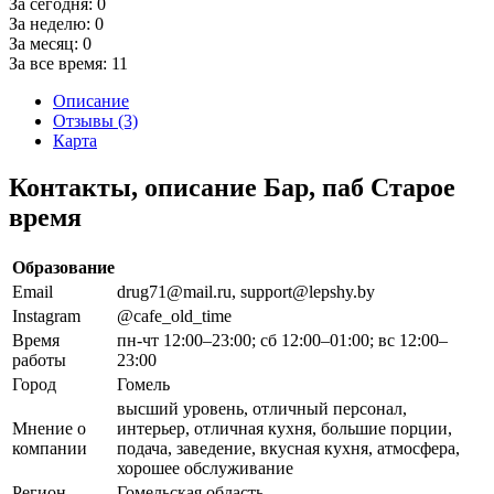
За сегодня:
0
За неделю:
0
За месяц:
0
За все время:
11
Описание
Отзывы (3)
Карта
Контакты, описание Бар, паб Старое
время
Образование
Email
drug71@mail.ru, support@lepshy.by
Instagram
@cafe_old_time
Время
пн-чт 12:00–23:00; сб 12:00–01:00; вс 12:00–
работы
23:00
Город
Гомель
высший уровень, отличный персонал,
Мнение о
интерьер, отличная кухня, большие порции,
компании
подача, заведение, вкусная кухня, атмосфера,
хорошее обслуживание
Регион
Гомельская область