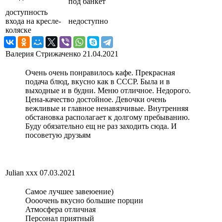
под банкет
доступность
входа на кресле-
недоступно
коляске
Валерия Стрижаченко
21.04.2021
Очень очень понравилось кафе. Прекрасная
подача блюд, вкусно как в СССР. Была и в
выходные и в будни. Меню отличное. Недорого.
Цена-качество достойное. Девочки очень
вежливые и главное ненавязчивые. Внутренняя
обстановка располагает к долгому пребыванию.
Буду обязательно ещ не раз заходить сюда. И
посоветую друзьям
Julian xxx
07.03.2021
Самое лучшее завеюение)
Оооочень вкусно большие порции
Атмосфера отличная
Персонал приятный