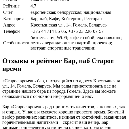
Рейтинг
4.7
Счет
европейская; белорусская; национальная
Категория
Бар, паб, Кафе, Кейтеринг, Ресторан
Адрес
Крестьянская ул., 14, Гомель, Беларусь
Телефон
+375 44 714-85-05, +375 23 226-07-57
бизнес-ланч; Wi-Fi; кофе с собой; еда навынос;
Особенности
летняя веранда; оплата картой; проектор;
завтрак; спортивные трансляции
Отзывы и рейтинг Бар, паб Старое
время
«Старое время» - бар, находящийся по адресу Крестьянская
ул., 14, Гомель, Беларусь. Мы рады приветствовать вас на
странице нашего бара из города Гомель. Здесь вы можете
ознакомиться с основной информацией о нас.
Бар «Старое время» - рад принимать клиентов, как новых, так
и старых. У нас вы сможете хорошо провести время. Богатый
выбор различных напитков, начиная от коктейлей, заканчивая
горячительными напитками – скрасит ваш вечер. Бар –
занимает определенную нишу на рынке, которая очень