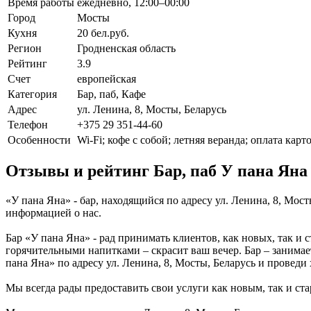
Время работы
ежедневно, 12:00–00:00
Город
Мосты
Кухня
20 бел.руб.
Регион
Гродненская область
Рейтинг
3.9
Счет
европейская
Категория
Бар, паб, Кафе
Адрес
ул. Ленина, 8, Мосты, Беларусь
Телефон
+375 29 351-44-60
Особенности
Wi-Fi; кофе с собой; летняя веранда; оплата карт
Отзывы и рейтинг Бар, паб У пана Яна
«У пана Яна» - бар, находящийся по адресу ул. Ленина, 8, Мос
информацией о нас.
Бар «У пана Яна» - рад принимать клиентов, как новых, так и 
горячительными напитками – скрасит ваш вечер. Бар – занимае
пана Яна» по адресу ул. Ленина, 8, Мосты, Беларусь и проведи
Мы всегда рады предоставить свои услуги как новым, так и ста