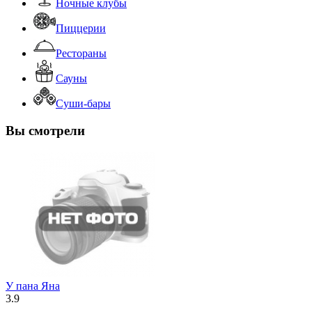
Ночные клубы
Пиццерии
Рестораны
Сауны
Суши-бары
Вы смотрели
У пана Яна
3.9