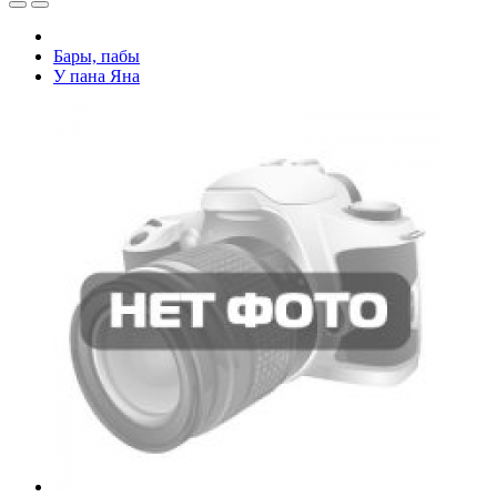
Бары, пабы
У пана Яна