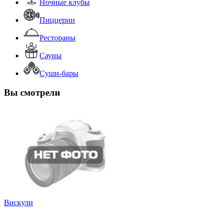
Ночные клубы
Пиццерии
Рестораны
Сауны
Суши-бары
Вы смотрели
Вискули