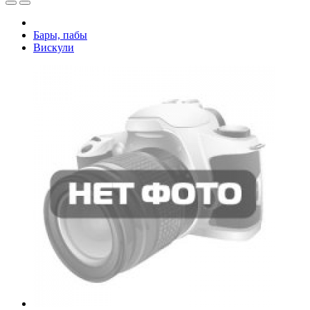
Бары, пабы
Вискули