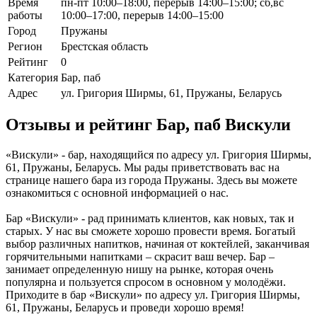
Время
пн-пт 10:00–18:00, перерыв 14:00–15:00; сб,вс
работы
10:00–17:00, перерыв 14:00–15:00
Город
Пружаны
Регион
Брестская область
Рейтинг
0
Категория
Бар, паб
Адрес
ул. Григория Ширмы, 61, Пружаны, Беларусь
Отзывы и рейтинг Бар, паб Вискули
«Вискули» - бар, находящийся по адресу ул. Григория Ширмы,
61, Пружаны, Беларусь. Мы рады приветствовать вас на
странице нашего бара из города Пружаны. Здесь вы можете
ознакомиться с основной информацией о нас.
Бар «Вискули» - рад принимать клиентов, как новых, так и
старых. У нас вы сможете хорошо провести время. Богатый
выбор различных напитков, начиная от коктейлей, заканчивая
горячительными напитками – скрасит ваш вечер. Бар –
занимает определенную нишу на рынке, которая очень
популярна и пользуется спросом в основном у молодёжи.
Приходите в бар «Вискули» по адресу ул. Григория Ширмы,
61, Пружаны, Беларусь и проведи хорошо время!