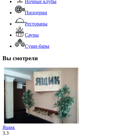
Ночные клубы
Пиццерии
Рестораны
Сауны
Суши-бары
Вы смотрели
Ящик
3.3