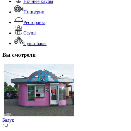
Ночные клубы
Пиццерии
Рестораны
Сауны
Суши-бары
Вы смотрели
Балук
4.2