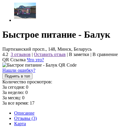
Быстрое питание - Балук
Партизанский просп., 148, Минск, Беларусь
4.2
3 отзывов
|
Оставить отзыв
|
В заметки
|
В сравнение
QR Ссылка
Что это?
Нашли ошибку?
Поднять в топ
Количество просмотров:
За сегодня:
0
За неделю:
0
За месяц:
0
За все время:
17
Описание
Отзывы (3)
Карта