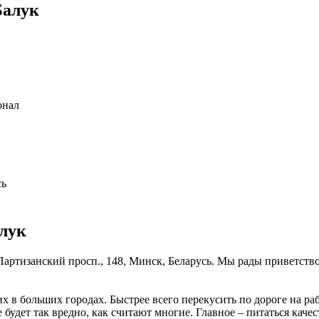
Балук
онал
сь
лук
Партизанский просп., 148, Минск, Беларусь. Мы рады приветство
 в больших городах. Быстрее всего перекусить по дороге на ра
не будет так вредно, как считают многие. Главное – питаться ка