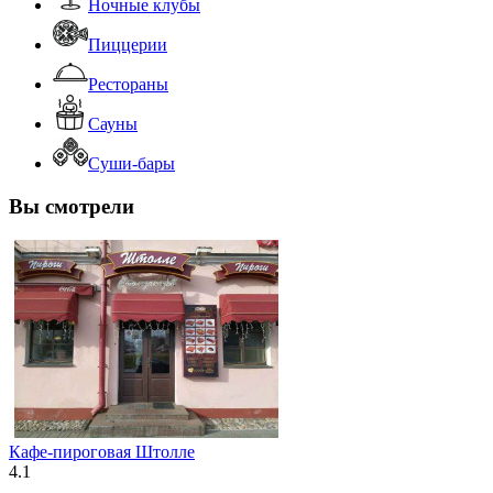
Ночные клубы
Пиццерии
Рестораны
Сауны
Суши-бары
Вы смотрели
Кафе-пироговая Штолле
4.1