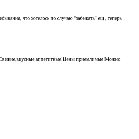
бывания, что хотелось по случаю "забежать" ещ , теперь
и...Свежие,вкусные,аппетитные!Цены приемлимые!Можно