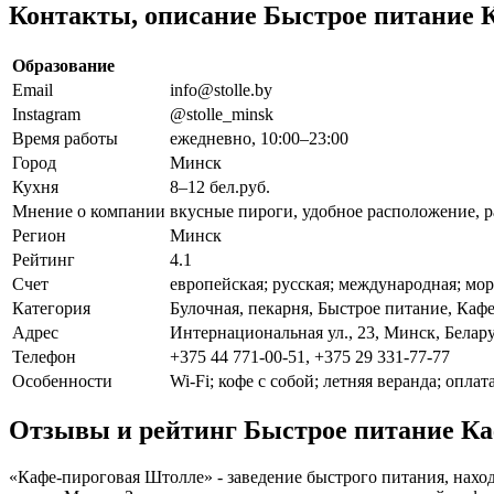
Контакты, описание Быстрое питание 
Образование
Email
info@stolle.by
Instagram
@stolle_minsk
Время работы
ежедневно, 10:00–23:00
Город
Минск
Кухня
8–12 бел.руб.
Мнение о компании
вкусные пироги, удобное расположение, ра
Регион
Минск
Рейтинг
4.1
Счет
европейская; русская; международная; мор
Категория
Булочная, пекарня, Быстрое питание, Каф
Адрес
Интернациональная ул., 23, Минск, Белар
Телефон
+375 44 771-00-51, +375 29 331-77-77
Особенности
Wi-Fi; кофе с собой; летняя веранда; оплат
Отзывы и рейтинг Быстрое питание К
«Кафе-пироговая Штолле» - заведение быстрого питания, наход