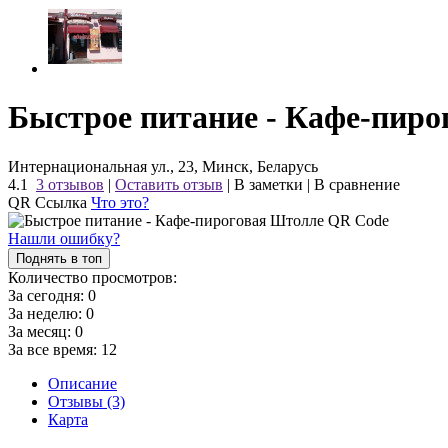
Быстрое питание - Кафе-пир
Интернациональная ул., 23, Минск, Беларусь
4.1
3 отзывов
|
Оставить отзыв
|
В заметки
|
В сравнение
QR Ссылка
Что это?
Нашли ошибку?
Поднять в топ
Количество просмотров:
За сегодня:
0
За неделю:
0
За месяц:
0
За все время:
12
Описание
Отзывы (3)
Карта