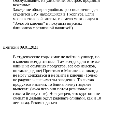
Обслуживание, на удивление, быстрое, продавцы
вежливые.
Заведение обладает удобным рассположение для
студентов БРУ находящихся в 1 корпусе. Если
места в столовой заняты, то смело можно идти в
"Золотой ключик" и покушать вкусных
блинчиков с различной начинкой)
Дмитрий
09.01.2021
В студенческие годы я мог не пойти в универ, но
в ключик всегда заезжал. Там всегда одни и те же
блины из обычных продуктов, все без изысков,
но такое родное) Приезжая в Могилев, я никогда
не могу удержаться и не зайти в ключик) Только
не радуют эксперименты заведения. То состав
продуктов изменят, то блины начнут заранее
выпекать (из-за чего они потом резиновые и
совсем безвкусные). Но я уверен, что курс они не
сменят и дальше будут радовать блинами, как и 10
лет назад. Рекомендасьен