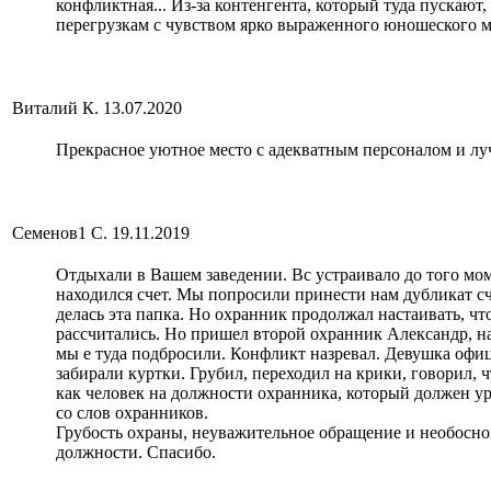
конфликтная... Из-за контенгента, который туда пускают
перегрузкам с чувством ярко выраженного юношеского м
Виталий К.
13.07.2020
Прекрасное уютное место с адекватным персоналом и лу
Семенов1 С.
19.11.2019
Отдыхали в Вашем заведении. Вс устраивало до того мом
находился счет. Мы попросили принести нам дубликат сч 
делась эта папка. Но охранник продолжал настаивать, чт
рассчитались. Но пришел второй охранник Александр, наш
мы е туда подбросили. Конфликт назревал. Девушка офиц
забирали куртки. Грубил, переходил на крики, говорил, 
как человек на должности охранника, который должен ур
со слов охранников.
Грубость охраны, неуважительное обращение и необоснов
должности. Спасибо.