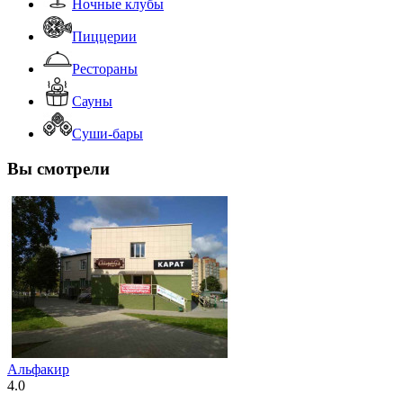
Ночные клубы
Пиццерии
Рестораны
Сауны
Суши-бары
Вы смотрели
Альфакир
4.0