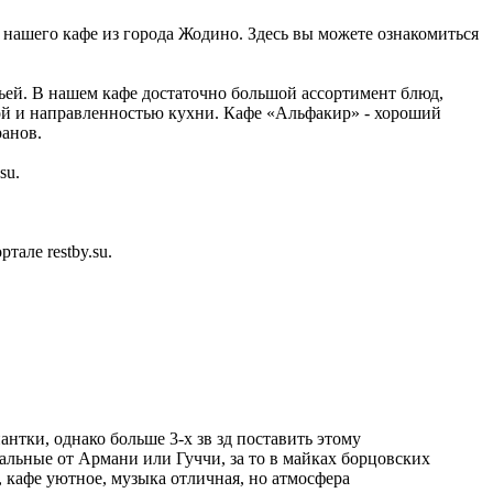
е нашего кафе из города Жодино. Здесь вы можете ознакомиться
мьей. В нашем кафе достаточно большой ассортимент блюд,
ой и направленностью кухни. Кафе «Альфакир» - хороший
ранов.
su.
але restby.su.
тки, однако больше 3-х зв зд поставить этому
инальные от Армани или Гуччи, за то в майках борцовских
, кафе уютное, музыка отличная, но атмосфера