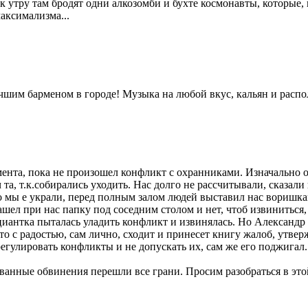
, к утру там бродят одни алкозомби и бухте космонавты, которые,
аксимализма...
чшим барменом в городе! Музыка на любой вкус, кальян и распо
ента, пока не произошел конфликт с охранниками. Изначально о
та, т.к.собирались уходить. Нас долго не рассчитывали, сказал
о мы е украли, перед полным залом людей выставил нас воришка
ел при нас папку под соседним столом и нет, чтоб извиниться, 
иантка пыталась уладить конфликт и извинялась. Но Александр 
что с радостью, сам лично, сходит и принесет книгу жалоб, утве
егулировать конфликты и не допускать их, сам же его поджигал
анные обвинения перешли все грани. Просим разобраться в этой