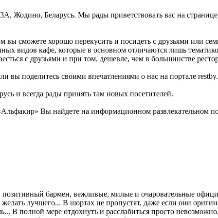
 33А, Жодино, Беларусь. Мы рады приветствовать вас на страниц
ом вы сможете хорошо перекусить и посидеть с друзьями или се
чных видов кафе, которые в основном отличаются лишь тематик
есться с друзьями и при том, дешевле, чем в большинстве ресто
ли вы поделитесь своими впечатлениями о нас на портале restby.
русь и всегда рады принять там новых посетителей.
Альфакир» Вы найдете на информационном развлекательном порт
 позитивный бармен, вежливые, милые и очаровательные официан
ет желать лучшего... В шортах не пропустят, даже если они ориг
чь... В полной мере отдохнуть и расслабиться просто невозможно