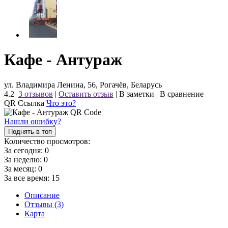
Кафе - Антураж
ул. Владимира Ленина, 56, Рогачёв, Беларусь
4.2
3 отзывов
|
Оставить отзыв
|
В заметки
|
В сравнение
QR Ссылка
Что это?
Нашли ошибку?
Поднять в топ
Количество просмотров:
За сегодня:
0
За неделю:
0
За месяц:
0
За все время:
15
Описание
Отзывы (3)
Карта