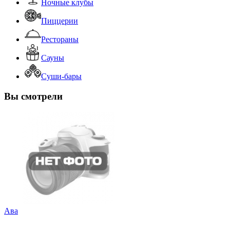
Ночные клубы
Пиццерии
Рестораны
Сауны
Суши-бары
Вы смотрели
Ава