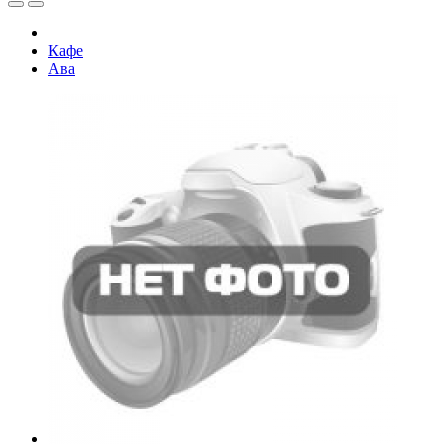
Кафе
Ава