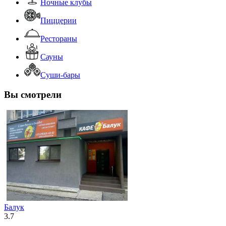
Ночные клубы
Пиццерии
Рестораны
Сауны
Суши-бары
Вы смотрели
Балук
3.7