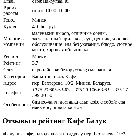
Email
cafebaluk@mail.ru
Время
пн-пт 10:00–16:00
работы
Город
Минск
Кухня
4–6 бел.руб.
маленький выбор, отличные обеды,
Мнение о
застекленный прилавок, суп, ценник, хорошее
компании
обслуживание, еда без указания, блюдо, уютное
место, хорошая обстановка
Регион
Минск
Рейтинг
3.7
Счет
европейская; белорусская; смешанная
Категория
Банкетный зал, Кафе
Адрес
пер. Бехтерева, 10/2, Минск, Беларусь
+375 29 605-63-63, +375 29 106-63-63, +375 17
Телефон
399-30-50
бизнес-ланч; доставка еды; кофе с собой; еда
Особенности
навынос; оплата картой
Отзывы и рейтинг Кафе Балук
«Балук» - кафе, находящееся по адресу пер. Бехтерева, 10/2,