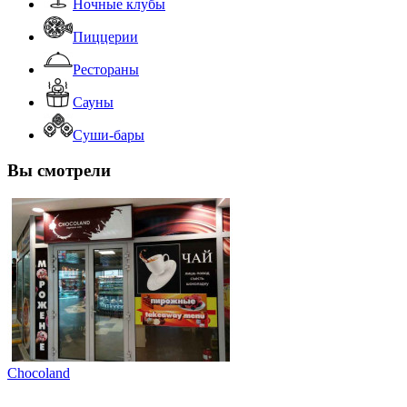
Ночные клубы
Пиццерии
Рестораны
Сауны
Суши-бары
Вы смотрели
Chocoland