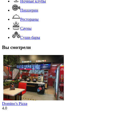
Ночные клубы
Пиццерии
Рестораны
Сауны
Суши-бары
Вы смотрели
Domino’s Pizza
4.0