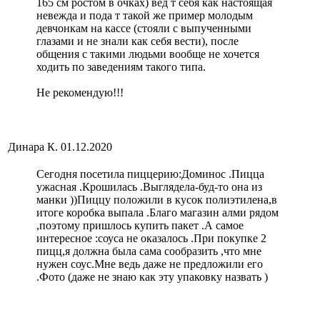
165 см ростом в очках) вед т себя как настоящая
невежда и пода т такой же пример молодым
девчонкам на кассе (стояли с выпученными
глазами и не знали как себя вести), после
общения с такими людьми вообще не хочется
ходить по заведениям такого типа.
Не рекомендую!!!
Динара К.
01.12.2020
Сегодня посетила пиццерию:Доминос .Пицца
ужасная .Крошилась .Выглядела-буд-то она из
манки ))Пиццу положили в кусок полиэтилена,в
итоге коробка выпала .Благо магазин алми рядом
,поэтому пришлось купить пакет .А самое
интересное :соуса не оказалось .При покупке 2
пицц,я должна была сама сообразить ,что мне
нужен соус.Мне ведь даже не предложили его
.Фото (даже не знаю как эту упаковку назвать )