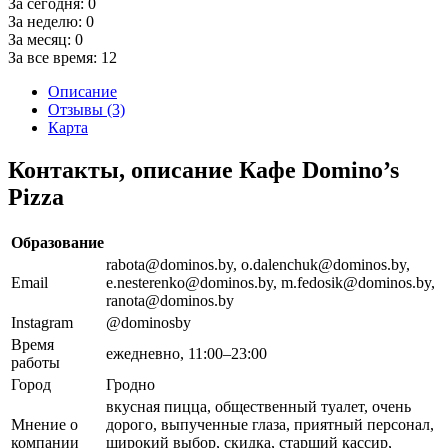
За сегодня:
0
За неделю:
0
За месяц:
0
За все время:
12
Описание
Отзывы (3)
Карта
Контакты, описание Кафе Domino’s
Pizza
Образование
rabota@dominos.by, o.dalenchuk@dominos.by,
Email
e.nesterenko@dominos.by, m.fedosik@dominos.by,
ranota@dominos.by
Instagram
@dominosby
Время
ежедневно, 11:00–23:00
работы
Город
Гродно
вкусная пицца, общественный туалет, очень
Мнение о
дорого, выпученные глаза, приятный персонал,
компании
широкий выбор, скидка, старший кассир,