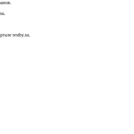
ранов.
su.
але restby.su.