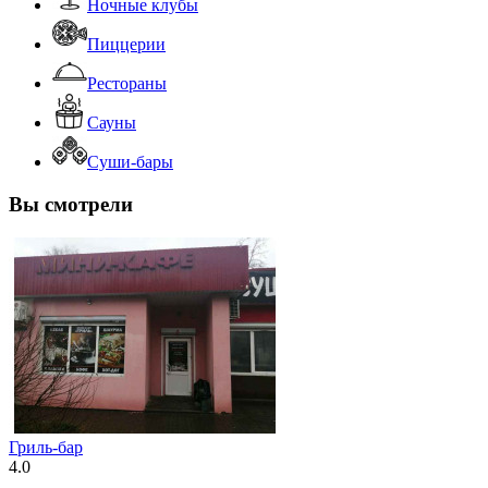
Ночные клубы
Пиццерии
Рестораны
Сауны
Суши-бары
Вы смотрели
Гриль-бар
4.0