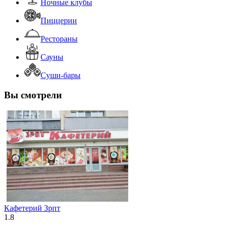
Ночные клубы
Пиццерии
Рестораны
Сауны
Суши-бары
Вы смотрели
Кафетерий Зрпт
1.8