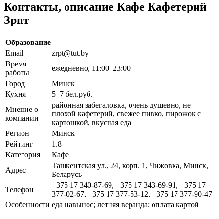
Контакты, описание Кафе Кафетерий
Зрпт
Образование
Email
zrpt@tut.by
Время
ежедневно, 11:00–23:00
работы
Город
Минск
Кухня
5–7 бел.руб.
районная забегаловка, очень душевно, не
Мнение о
плохой кафетерий, свежее пивко, пирожок с
компании
картошкой, вкусная еда
Регион
Минск
Рейтинг
1.8
Категория
Кафе
Ташкентская ул., 24, корп. 1, Чижовка, Минск,
Адрес
Беларусь
+375 17 340-87-69, +375 17 343-69-91, +375 17
Телефон
377-02-67, +375 17 377-53-12, +375 17 377-90-47
Особенности
еда навынос; летняя веранда; оплата картой