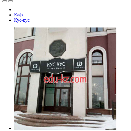
Кафе
Кус-кус