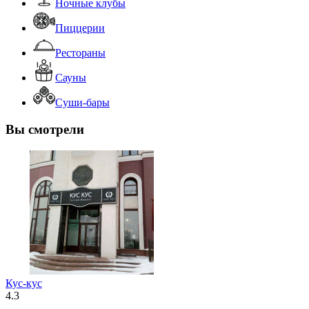
Ночные клубы
Пиццерии
Рестораны
Сауны
Суши-бары
Вы смотрели
Кус-кус
4.3