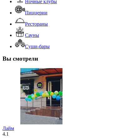
Ночные клубы
Пиццерии
Рестораны
Сауны
Суши-бары
Вы смотрели
Лайм
4.1