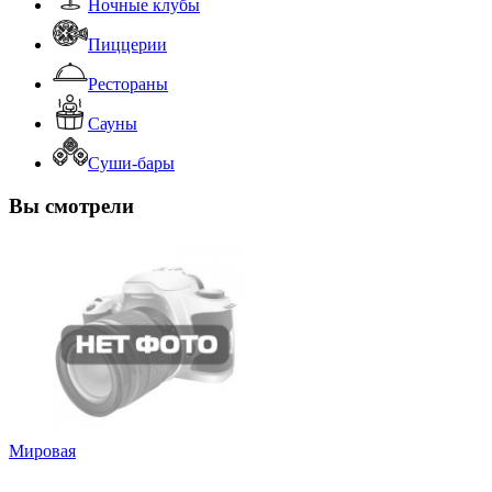
Ночные клубы
Пиццерии
Рестораны
Сауны
Суши-бары
Вы смотрели
Мировая