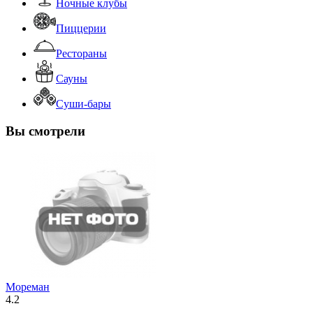
Ночные клубы
Пиццерии
Рестораны
Сауны
Суши-бары
Вы смотрели
Мореман
4.2