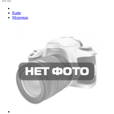
Кафе
Мореман